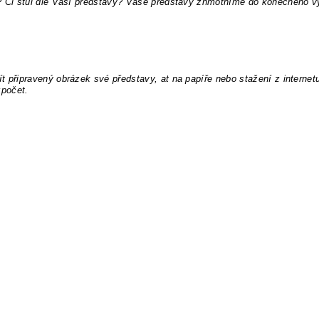
 ? Či stůl dle Vaší představy? Vaše představy zhmotníme do konečného vý
t připravený obrázek své představy, at na papíře nebo stažení z internet
počet.