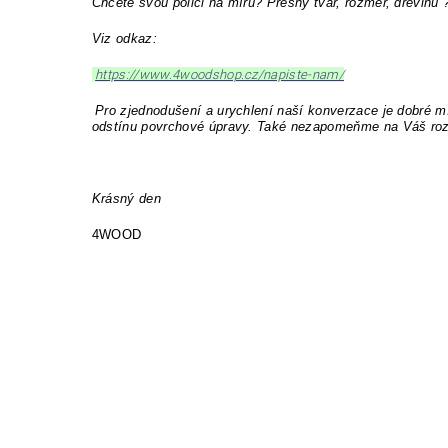
Chcete svou polici na míru? Přesný tvar, rozměr, dřevinu
Viz odkaz:
https://www.4woodshop.cz/napiste-nam/
Pro zjednodušení a urychlení naší konverzace je dobré mí
odstínu povrchové úpravy. Také nezapomeňme na Váš roz
Krásný den
4WOOD