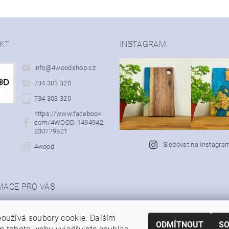
KT
INSTAGRAM
info
@
4woodshop.cz
734 303 320
734 303 320
https://www.facebook.
com/4WOOD-1494942
230779821
Sledovat na Instagra
4wood_
MACE PRO VÁS
ní podmínky
ky ochrany osobních údajů
oužívá soubory cookie. Dalším
ODMÍTNOUT
S