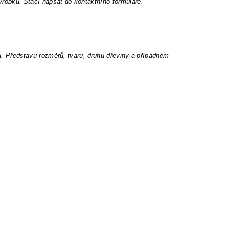
robku. Stačí napsat do kontaktního formuláře.
u. Představu rozměrů, tvaru, druhu dřeviny a případném