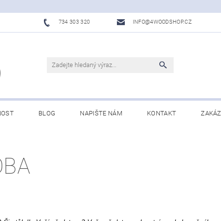
734 303 320
INFO@4WOODSHOP.CZ
NOST
BLOG
NAPIŠTE NÁM
KONTAKT
ZAKÁZ
OBA