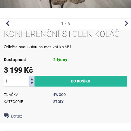
1
z 6
KONFERENČNÍ STOLEK KOLÁČ
Odležte svou kávu na masivní koláč !
Dostupnost
2 týdny
3 199 Kč
ZNAČKA
4WOOD
KATEGORIE
STOLY
Dotaz