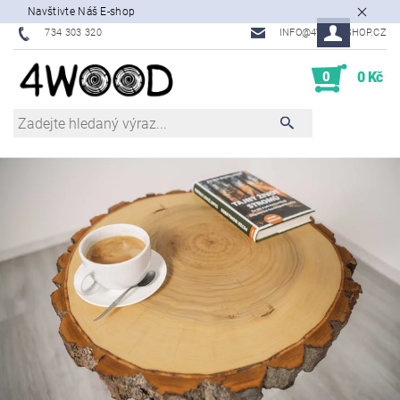
Navštivte Náš E-shop
734 303 320
INFO@4WOODSHOP.CZ
0
0 Kč