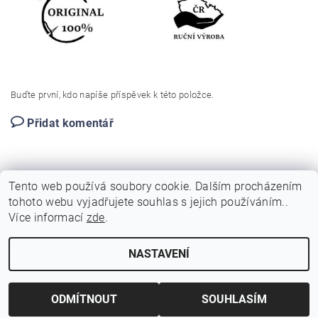
Buďte první, kdo napíše příspěvek k této položce.
Přidat komentář
Tento web používá soubory cookie. Dalším procházením
tohoto webu vyjadřujete souhlas s jejich používáním..
Více informací
zde
.
|
|
Facebook
Instagram
Pinterest
NASTAVENÍ
Upravit nastavení cookies
2026 © 4WOOD, všechna práva vyhrazena
Vytvořil Shoptet
ODMÍTNOUT
SOUHLASÍM